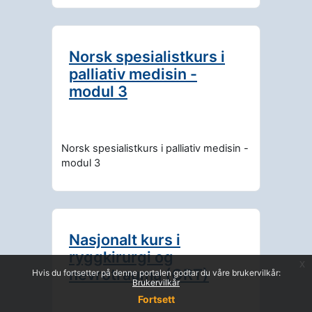
Norsk spesialistkurs i
palliativ medisin -
modul 3
Norsk spesialistkurs i palliativ medisin -
modul 3
Nasjonalt kurs i
ryggkirurgi og
x
nevrotrauma (ORT)
Hvis du fortsetter på denne portalen godtar du våre brukervilkår:
Brukervilkår
Fortsett