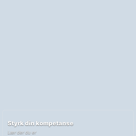
Styrk din kompetanse
Lær der du er