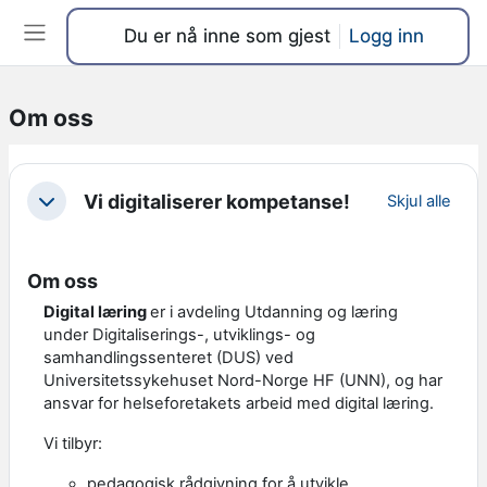
Gå til hovedinnhold
Du er nå inne som gjest
Logg inn
Sidepanel
Om oss
Seksjonsoversikt
Vi digitaliserer kompetanse!
Skjul alle
Skjul
Om oss
Digital læring
er i avdeling Utdanning og læring
under Digitaliserings-, utviklings- og
samhandlingssenteret (DUS) ved
Universitetssykehuset Nord-Norge HF (UNN), og har
ansvar for helseforetakets arbeid med digital læring.
Vi tilbyr:
pedagogisk rådgivning for å utvikle