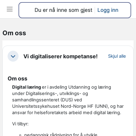
Gå til hovedinnhold
Du er nå inne som gjest
Logg inn
Sidepanel
Om oss
Seksjonsoversikt
Vi digitaliserer kompetanse!
Skjul alle
Skjul
Om oss
Digital læring
er i avdeling Utdanning og læring
under Digitaliserings-, utviklings- og
samhandlingssenteret (DUS) ved
Universitetssykehuset Nord-Norge HF (UNN), og har
ansvar for helseforetakets arbeid med digital læring.
Vi tilbyr:
pedagogisk rådgivning for å utvikle