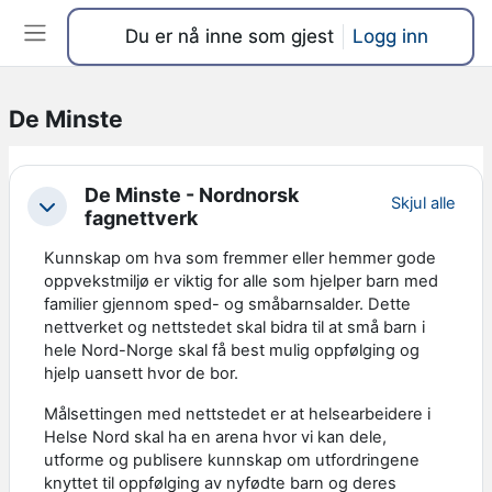
Gå til hovedinnhold
Du er nå inne som gjest
Logg inn
Sidepanel
De Minste
Seksjonsoversikt
De Minste - Nordnorsk
Skjul alle
Skjul
fagnettverk
Kunnskap om hva som fremmer eller hemmer gode
oppvekstmiljø er viktig for alle som hjelper barn med
familier gjennom sped- og småbarnsalder. Dette
nettverket og nettstedet skal bidra til at små barn i
hele Nord-Norge skal få best mulig oppfølging og
hjelp uansett hvor de bor.
Målsettingen med nettstedet er at helsearbeidere i
Helse Nord skal ha en arena hvor vi kan dele,
utforme og publisere kunnskap om utfordringene
knyttet til oppfølging av nyfødte barn og deres