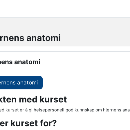
rnens anatomi
soversikt
nens anatomi
jernens anatomi
kten med kurset
d kurset er å gi helsepersonell god kunnskap om hjernens ana
r kurset for?