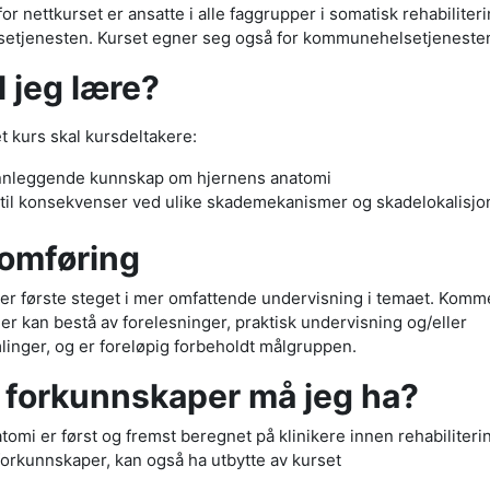
r nettkurset er ansatte i alle faggrupper i somatisk rehabiliteri
lsetjenesten. Kurset egner seg også for kommunehelsetjeneste
l jeg lære?
et kurs skal kursdeltakere:
nnleggende kunnskap om hjernens anatomi
til konsekvenser ved ulike skademekanismer og skadelokalisjo
omføring
 er første steget i mer omfattende undervisning i temaet. Kom
er kan bestå av forelesninger, praktisk undervisning og/eller
linger, og er foreløpig forbeholdt målgruppen.
 forkunnskaper må jeg ha?
omi er først og fremst beregnet på klinikere innen rehabiliteri
forkunnskaper, kan også ha utbytte av kurset