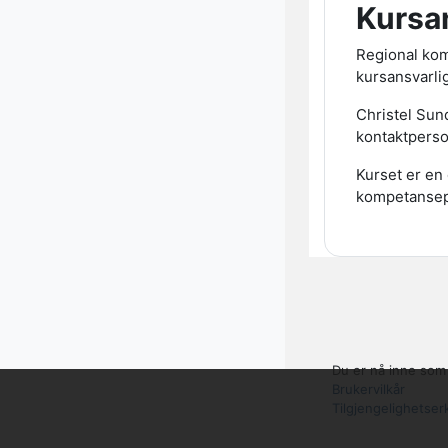
Kursa
Regional kom
kursansvarlig
Christel Su
kontaktperso
Kurset er en
kompetansepr
Du er nå inne som 
Brukervilkår
Tilgjengelighetser