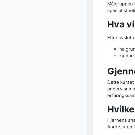
Målgruppen fo
spesialisthe
Hva vi
Etter avslutt
ha gru
kjenne 
Gjenn
Dette kurset
undervisning
erfaringssam
Hvilke
Hjernens anat
Andre, uten 