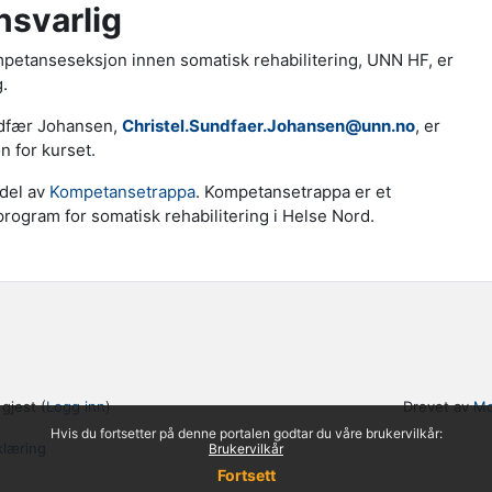
nsvarlig
petanseseksjon innen somatisk rehabilitering, UNN HF, er
.
ndfær Johansen,
Christel.Sundfaer.Johansen@unn.no
, er
n for kurset.
 del av
Kompetansetrappa
. Kompetansetrappa er et
ogram for somatisk rehabilitering i Helse Nord.
gjest (
Logg inn
)
Drevet av
Mo
Hvis du fortsetter på denne portalen godtar du våre brukervilkår:
klæring
Brukervilkår
Fortsett