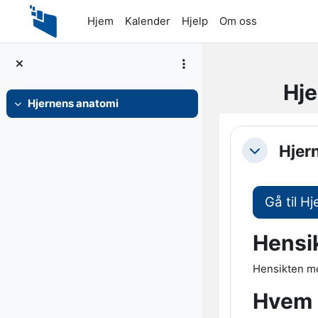
Gå til hovedinnhold
Hjem
Kalender
Hjelp
Om oss
Hje
Hjernens anatomi
Skjul
Seksjon
Hjer
Skjul
Gå til H
Hensi
Hensikten me
Hvem e