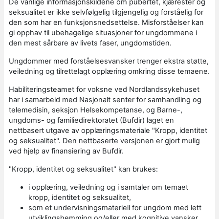
De vanlige informasjonskildene om pubertet, kjærester og
seksualitet er ikke selvfølgelig tilgjengelig og forståelig for
den som har en funksjonsnedsettelse. Misforståelser kan
gi opphav til ubehagelige situasjoner for ungdommene i
den mest sårbare av livets faser, ungdomstiden.
Ungdommer med forståelsesvansker trenger ekstra støtte,
veiledning og tilrettelagt opplæring omkring disse temaene.
Habiliteringsteamet for voksne ved Nordlandssykehuset
har i samarbeid med Nasjonalt senter for samhandling og
telemedisin, seksjon Helsekompetanse, og Barne-,
ungdoms- og familiedirektoratet (Bufdir) laget en
nettbasert utgave av opplæringsmateriale "Kropp, identitet
og seksualitet". Den nettbaserte versjonen er gjort mulig
ved hjelp av finansiering av Bufdir.
"Kropp, identitet og seksualitet" kan brukes:
i opplæring, veiledning og i samtaler om temaet
kropp, identitet og seksualitet,
som et undervisningsmateriell for ungdom med lett
utviklingshemming og/eller med kognitive vansker.