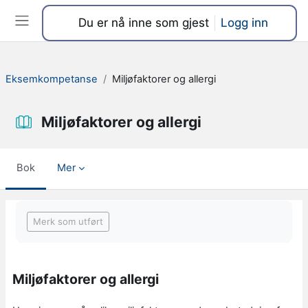
Gå til hovedinnhold
Du er nå inne som gjest
Logg inn
Sidepanel
Eksemkompetanse
Miljøfaktorer og allergi
Miljøfaktorer og allergi
Bok
Mer
Fullføringsbetingelser
Merk som utført
Miljøfaktorer og allergi