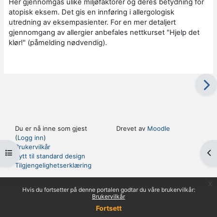
Her gjennomgås ulike miljøfaktorer og deres betydning for
atopisk eksem. Det gis en innføring i allergologisk
utredning av eksempasienter. For en mer detaljert
gjennomgang av allergier anbefales nettkurset "Hjelp det
klør!" (påmelding nødvendig).
Du er nå inne som gjest
Drevet av
Moodle
(
Logg inn
)
Brukervilkår
Åpne kursindeks
Åp
Bytt til standard design
Tilgjengelighetserklæring
x
Hvis du fortsetter på denne portalen godtar du våre brukervilkår:
Brukervilkår
Fortsett