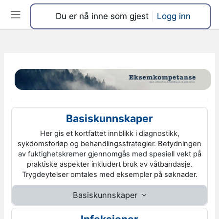
Gå til hovedinnhold
Du er nå inne som gjest
Logg inn
Sidepanel
Seksjonsoversikt
Basiskunnskaper
Her gis et kortfattet innblikk i diagnostikk,
sykdomsforløp og behandlingsstrategier. Betydningen
av fuktighetskremer gjennomgås med spesiell vekt på
praktiske aspekter inkludert bruk av våtbandasje.
Trygdeytelser omtales med eksempler på søknader.
Basiskunnskaper
Infeksjoner