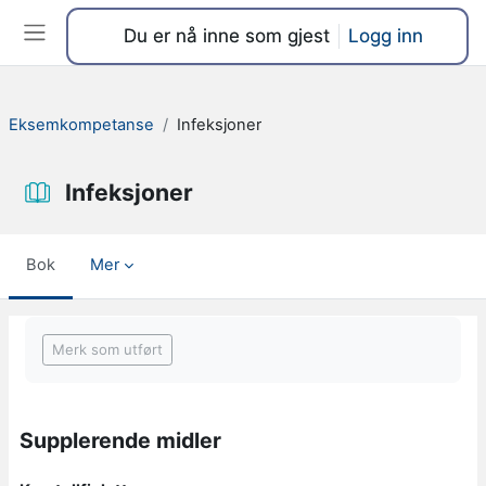
Gå til hovedinnhold
Du er nå inne som gjest
Logg inn
Sidepanel
Eksemkompetanse
Infeksjoner
Infeksjoner
Bok
Mer
Fullføringsbetingelser
Merk som utført
Supplerende midler