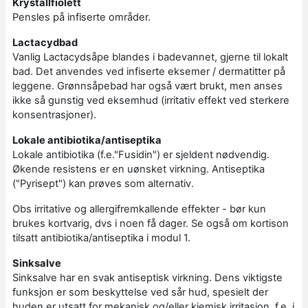
Krystallfiolett
Pensles på infiserte områder.
Lactacydbad
Vanlig Lactacydsåpe blandes i badevannet, gjerne til lokalt
bad. Det anvendes ved infiserte eksemer / dermatitter på
leggene. Grønnsåpebad har også vært brukt, men anses
ikke så gunstig ved eksemhud (irritativ effekt ved sterkere
konsentrasjoner).
Lokale antibiotika/antiseptika
Lokale antibiotika (f.e."Fusidin") er sjeldent nødvendig.
Økende resistens er en uønsket virkning. Antiseptika
("Pyrisept") kan prøves som alternativ.
Obs irritative og allergifremkallende effekter - bør kun
brukes kortvarig, dvs i noen få dager. Se også om kortison
tilsatt antibiotika/antiseptika i modul 1.
Sinksalve
Sinksalve har en svak antiseptisk virkning. Dens viktigste
funksjon er som beskyttelse ved sår hud, spesielt der
huden er utsatt for mekanisk og/eller kjemisk irritasjon, f.e. i