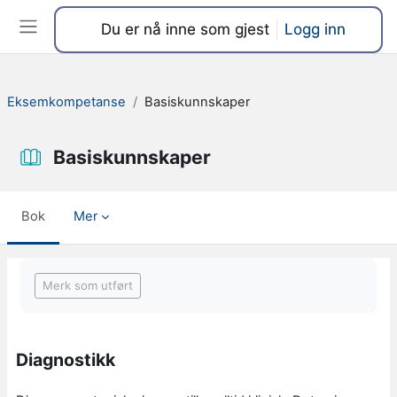
Gå til hovedinnhold
Du er nå inne som gjest
Logg inn
Sidepanel
Eksemkompetanse
Basiskunnskaper
Basiskunnskaper
Bok
Mer
Fullføringsbetingelser
Merk som utført
Diagnostikk