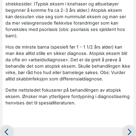
strekkesider. (Typisk eksem i knehaser og albuebøyer
begynner å komme fra ca 2-3 års alder.) Atopisk eksem
kan dessuten vise seg som nummulat eksem og man ser
da mer velavgrensede flekkvise forandringer som kan
forveksles med psoriasis (obs: psoriasis ses sjeldent hos
barn).
Hos de minste barna (spesielt før 1 - 1 1/2 års alder) kan
man ikke alltid stille en sikker diagnose. Atopisk eksem blir
da ofte en «arbeidsdiagnose». Det er da greit å prøve å
behandle det som atopisk eksem. Skulle behandlingen ikke
virke, bør råd hos hud eller barnelege søkes. Obs: Vurder
alltid skabbinfeksjon som differensialdiagnose.
Dette nettstedet fokuserer på behandlingen av atopisk
eksem. Ønsker man ytterligere fordypning i diagnostisering
henvises det til spesialliteraturen.