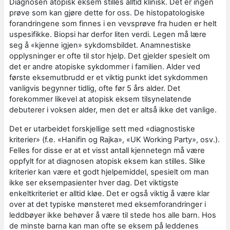
Diagnosen atopisk eksem stilles alltid klinisk. Det er ingen
prøve som kan gjøre dette for oss. De histopatologiske
forandringene som finnes i en vevsprøve fra huden er helt
uspesifikke. Biopsi har derfor liten verdi. Legen må lære
seg å «kjenne igjen» sykdomsbildet. Anamnestiske
opplysninger er ofte til stor hjelp. Det gjelder spesielt om
det er andre atopiske sykdommer i familien. Alder ved
første eksemutbrudd er et viktig punkt idet sykdommen
vanligvis begynner tidlig, ofte før 5 års alder. Det
forekommer likevel at atopisk eksem tilsynelatende
debuterer i voksen alder, men det er altså ikke det vanlige.
Det er utarbeidet forskjellige sett med «diagnostiske
kriterier» (f.e. «Hanifin og Rajka», «UK Working Party», osv.).
Felles for disse er at et visst antall kjennetegn må være
oppfylt for at diagnosen atopisk eksem kan stilles. Slike
kriterier kan være et godt hjelpemiddel, spesielt om man
ikke ser eksempasienter hver dag. Det viktigste
enkeltkriteriet er alltid kløe. Det er også viktig å være klar
over at det typiske mønsteret med eksemforandringer i
leddbøyer ikke behøver å være til stede hos alle barn. Hos
de minste barna kan man ofte se eksem på leddenes