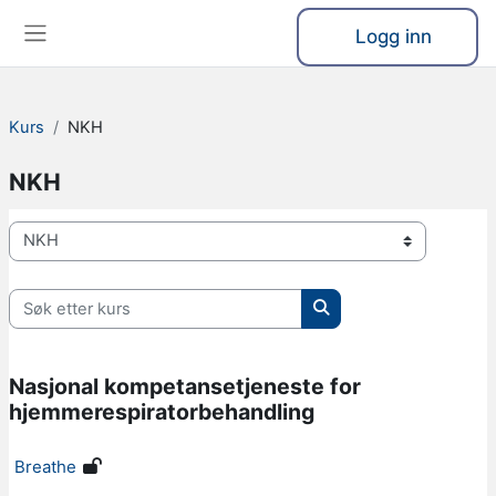
Gå til hovedinnhold
Logg inn
Sidepanel
Kurs
NKH
NKH
Kurskategorier
Søk etter kurs
Søk etter kurs
Nasjonal kompetansetjeneste for
hjemmerespiratorbehandling
Breathe