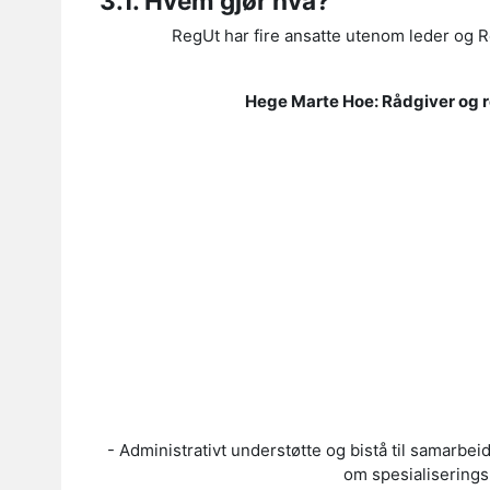
3.1. Hvem gjør hva?
RegUt har fire ansatte utenom leder og 
Hege Marte Hoe: Rådgiver og reg
- Administrativt understøtte og bistå til samarbe
om spesialiseringsp