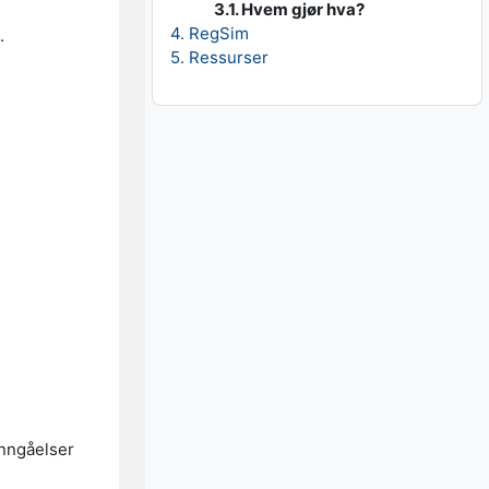
3.1. Hvem gjør hva?
4. RegSim
s.
5. Ressurser
inngåelser