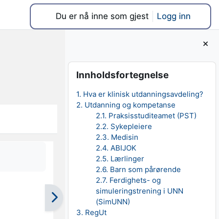
Du er nå inne som gjest
Logg inn
Blokker
Hopp over Innholdsfortegnelse
Innholdsfortegnelse
1. Hva er klinisk utdanningsavdeling?
2. Utdanning og kompetanse
2.1. Praksisstuditeamet (PST)
2.2. Sykepleiere
2.3. Medisin
2.4. ABIJOK
2.5. Lærlinger
2.6. Barn som pårørende
2.7. Ferdighets- og
simuleringstrening i UNN
(SimUNN)
3. RegUt