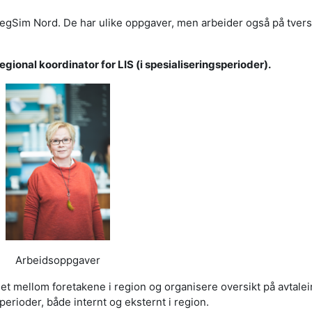
RegSim Nord. De har ulike oppgaver, men arbeider også på tver
ional koordinator for LIS (i spesialiseringsperioder).
Arbeidsoppgaver
idet mellom foretakene i region og organisere oversikt på avtale
erioder, både internt og eksternt i region.