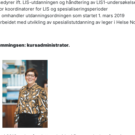
sedyrer ift. LIS-utdanningen og håndtering av LIS1-undersøkels
for koordinatorer for LIS og spesialiseringsperioder
om omhandler utdanningsordningen som startet 1. mars 2019
i arbeidet med utvikling av spesialistutdanning av leger i Helse N
emmingsen: kursadministrator.