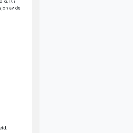
d kurs i
sjon av de
eid.