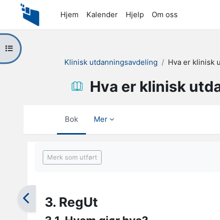
Gå til hovedinnhold
Hjem
Kalender
Hjelp
Om oss
Åpne kursindeks
Klinisk utdanningsavdeling
Hva er klinisk
Hva er klinisk ut
Bok
Mer
Fullføringsbetingelser
Merk som utført
3. RegUt