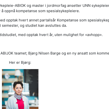
sykepleie-ABIOK og master i jordmorfag ansetter UNN sykepleier
or å oppnå kompetanse som spesialsykepleiere.
t, med opptak hvert annet partallsår Kompetanse som spesialsykep
 semester, og studiet kan avsluttes da.
ltidstudiet, med opptak hvert år, uten mulighet for «avhopp».
ør ABIJOK teamet; Bjørg Nilsen Barge og en ny ansatt som komme
Her er Bjørg: