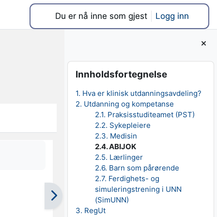
Du er nå inne som gjest
Logg inn
Blokker
Hopp over Innholdsfortegnelse
Innholdsfortegnelse
1. Hva er klinisk utdanningsavdeling?
2. Utdanning og kompetanse
2.1. Praksisstuditeamet (PST)
2.2. Sykepleiere
2.3. Medisin
2.4. ABIJOK
2.5. Lærlinger
2.6. Barn som pårørende
2.7. Ferdighets- og
simuleringstrening i UNN
(SimUNN)
3. RegUt