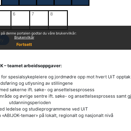
K – teamet arbeidsoppgaver:
for spesialsykepleiere og jordmødre opp mot hvert UiT opptak
sføring og utlysning av stillingene
ed søkerne ift. søke- og ansettelsesprosess
råde og øvrige sentre ift. søke- og ansettelsesprosess samt 
utdanningsperioden
d ledelse og studieprogrammene ved UiT
«ABIJOK-temaer» på lokalt, regionalt og nasjonalt nivå