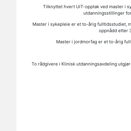
Tilknyttet hvert UiT-opptak ved master i 
utdanningsstillinger f
Master i sykepleie er et to-årig fulltidsstudie
oppnådd etter 3
Master i jordmorfag er et to-årig ful
To rådgivere i Klinisk utdanningsavdeling utgj