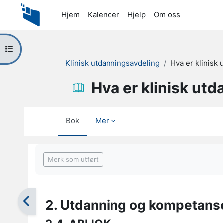
Gå til hovedinnhold
Hjem
Kalender
Hjelp
Om oss
Åpne kursindeks
Klinisk utdanningsavdeling
Hva er klinisk
Hva er klinisk ut
Bok
Mer
Fullføringsbetingelser
Merk som utført
2. Utdanning og kompetans