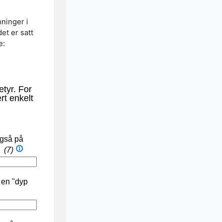
ninger i
et er satt
e: