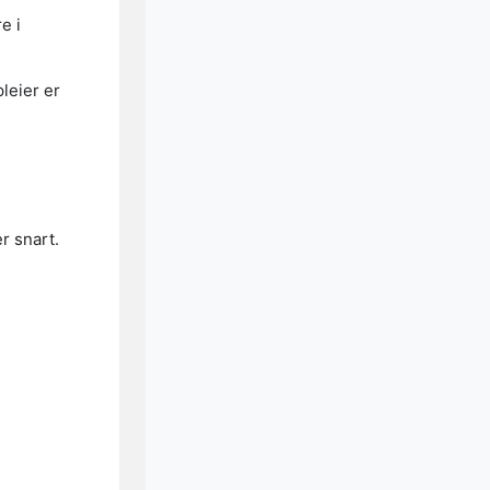
e i
leier er
r snart.