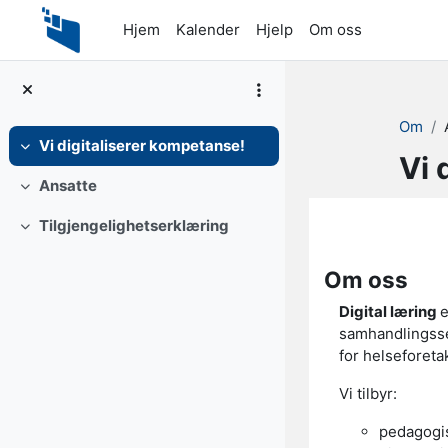
Gå til hovedinnhold
Hjem
Kalender
Hjelp
Om oss
Om
Vi digitaliserer kompetanse!
Skjul
Vi 
Ansatte
Skjul
Seksjon
Tilgjengelighetserklæring
Skjul
Om oss
Digital læring
e
samhandlingsse
for helseforeta
Vi tilbyr:
pedagogis