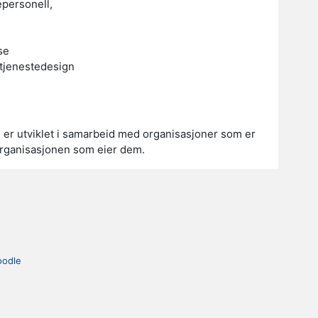
epersonell,
se
tjenestedesign
om er utviklet i samarbeid med organisasjoner som er
 organisasjonen som eier dem.
odle