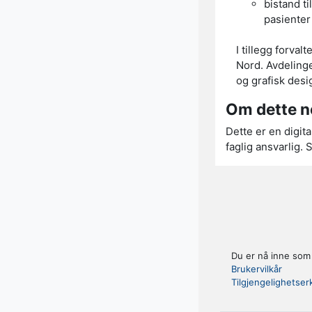
bistand ti
pasienter
I tillegg forva
Nord. Avdeling
og grafisk desig
Om dette n
Dette er en digit
faglig ansvarlig.
Du er nå inne som 
Brukervilkår
Tilgjengelighetser