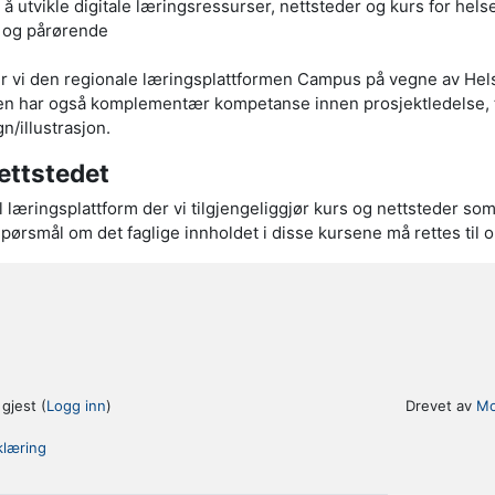
l å utvikle digitale læringsressurser, nettsteder og kurs for hels
 og pårørende
lter vi den regionale læringsplattformen Campus på vegne av Hel
en har også komplementær kompetanse innen prosjektledelse, 
n/illustrasjon.
ettstedet
al læringsplattform der vi tilgjengeliggjør kurs og nettsteder s
 Spørsmål om det faglige innholdet i disse kursene må rettes til
gjest (
Logg inn
)
Drevet av
Mo
klæring