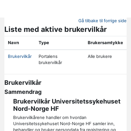
Gå til hovedinnhold
Gå tilbake til forrige side
Liste med aktive brukervilkår
Navn
Type
Brukersamtykke
Brukervilkår
Portalens
Alle brukere
brukervilkår
Brukervilkår
Sammendrag
Brukervilkår Universitetssykehuset
Nord-Norge HF
Brukervilkårene handler om hvordan
Universitetssykehuset Nord-Norge HF samler inn,
behandler og bruker persondata fra registrering og