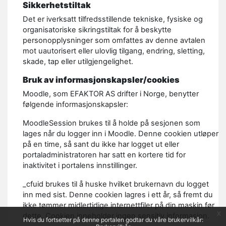
Sikkerhetstiltak
Det er iverksatt tilfredsstillende tekniske, fysiske og
organisatoriske sikringstiltak for å beskytte
personopplysninger som omfattes av denne avtalen
mot uautorisert eller ulovlig tilgang, endring, sletting,
skade, tap eller utilgjengelighet.
Bruk av informasjonskapsler/cookies
Moodle, som EFAKTOR AS drifter i Norge, benytter
følgende informasjonskapsler:
MoodleSession brukes til å holde på sesjonen som
lages når du logger inn i Moodle. Denne cookien utløper
på en time, så sant du ikke har logget ut eller
portaladministratoren har satt en kortere tid for
inaktivitet i portalens innstillinger.
_cfuid brukes til å huske hvilket brukernavn du logget
inn med sist. Denne cookien lagres i ett år, så fremt du
ikke tømmer midlertidige internettfiler på din maskin før
x
dette. Cookien inneholder ingen sensitiv informasjon.
Hvis du fortsetter på denne portalen godtar du våre brukervilkår: