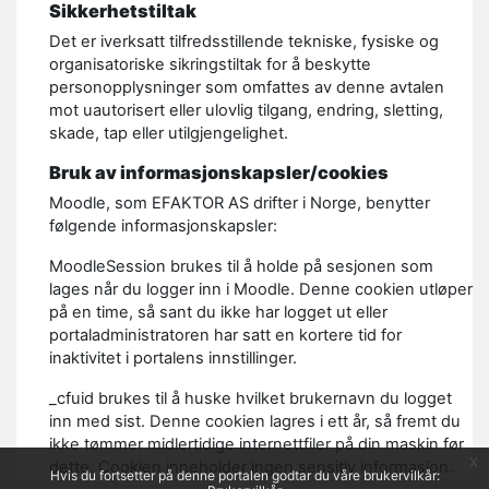
Sikkerhetstiltak
Det er iverksatt tilfredsstillende tekniske, fysiske og
organisatoriske sikringstiltak for å beskytte
personopplysninger som omfattes av denne avtalen
mot uautorisert eller ulovlig tilgang, endring, sletting,
skade, tap eller utilgjengelighet.
Bruk av informasjonskapsler/cookies
Moodle, som EFAKTOR AS drifter i Norge, benytter
følgende informasjonskapsler:
MoodleSession brukes til å holde på sesjonen som
lages når du logger inn i Moodle. Denne cookien utløper
på en time, så sant du ikke har logget ut eller
portaladministratoren har satt en kortere tid for
inaktivitet i portalens innstillinger.
_cfuid brukes til å huske hvilket brukernavn du logget
inn med sist. Denne cookien lagres i ett år, så fremt du
ikke tømmer midlertidige internettfiler på din maskin før
x
dette. Cookien inneholder ingen sensitiv informasjon.
Hvis du fortsetter på denne portalen godtar du våre brukervilkår: