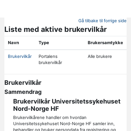
Gå til hovedinnhold
Gå tilbake til forrige side
Liste med aktive brukervilkår
Navn
Type
Brukersamtykke
Brukervilkår
Portalens
Alle brukere
brukervilkår
Brukervilkår
Sammendrag
Brukervilkår Universitetssykehuset
Nord-Norge HF
Brukervilkårene handler om hvordan
Universitetssykehuset Nord-Norge HF samler inn,
behandler og bruker persondata fra registrering og