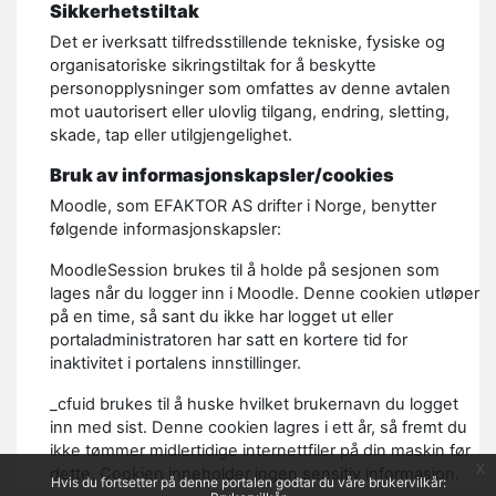
Sikkerhetstiltak
Det er iverksatt tilfredsstillende tekniske, fysiske og
organisatoriske sikringstiltak for å beskytte
personopplysninger som omfattes av denne avtalen
mot uautorisert eller ulovlig tilgang, endring, sletting,
skade, tap eller utilgjengelighet.
Bruk av informasjonskapsler/cookies
Moodle, som EFAKTOR AS drifter i Norge, benytter
følgende informasjonskapsler:
MoodleSession brukes til å holde på sesjonen som
lages når du logger inn i Moodle. Denne cookien utløper
på en time, så sant du ikke har logget ut eller
portaladministratoren har satt en kortere tid for
inaktivitet i portalens innstillinger.
_cfuid brukes til å huske hvilket brukernavn du logget
inn med sist. Denne cookien lagres i ett år, så fremt du
ikke tømmer midlertidige internettfiler på din maskin før
x
dette. Cookien inneholder ingen sensitiv informasjon.
Hvis du fortsetter på denne portalen godtar du våre brukervilkår: