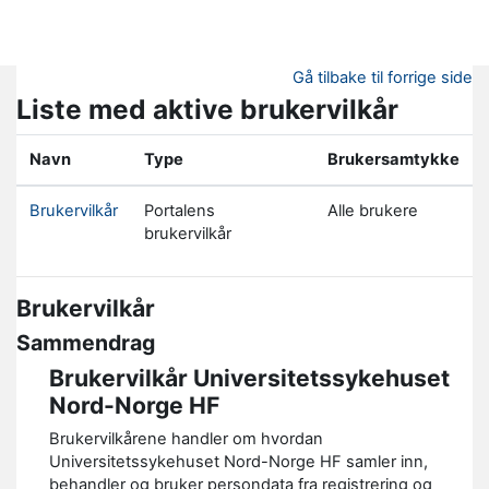
Gå til hovedinnhold
Gå tilbake til forrige side
Liste med aktive brukervilkår
Navn
Type
Brukersamtykke
Brukervilkår
Portalens
Alle brukere
brukervilkår
Brukervilkår
Sammendrag
Brukervilkår Universitetssykehuset
Nord-Norge HF
Brukervilkårene handler om hvordan
Universitetssykehuset Nord-Norge HF samler inn,
behandler og bruker persondata fra registrering og