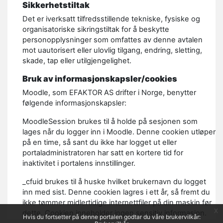
Sikkerhetstiltak
Det er iverksatt tilfredsstillende tekniske, fysiske og
organisatoriske sikringstiltak for å beskytte
personopplysninger som omfattes av denne avtalen
mot uautorisert eller ulovlig tilgang, endring, sletting,
skade, tap eller utilgjengelighet.
Bruk av informasjonskapsler/cookies
Moodle, som EFAKTOR AS drifter i Norge, benytter
følgende informasjonskapsler:
MoodleSession brukes til å holde på sesjonen som
lages når du logger inn i Moodle. Denne cookien utløper
på en time, så sant du ikke har logget ut eller
portaladministratoren har satt en kortere tid for
inaktivitet i portalens innstillinger.
_cfuid brukes til å huske hvilket brukernavn du logget
inn med sist. Denne cookien lagres i ett år, så fremt du
ikke tømmer midlertidige internettfiler på din maskin før
x
dette. Cookien inneholder ingen sensitiv informasjon.
Hvis du fortsetter på denne portalen godtar du våre brukervilkår: