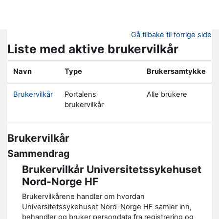
Gå til hovedinnhold
Gå tilbake til forrige side
Liste med aktive brukervilkår
Navn
Type
Brukersamtykke
Brukervilkår
Portalens
Alle brukere
brukervilkår
Brukervilkår
Sammendrag
Brukervilkår Universitetssykehuset
Nord-Norge HF
Brukervilkårene handler om hvordan
Universitetssykehuset Nord-Norge HF samler inn,
behandler og bruker persondata fra registrering og