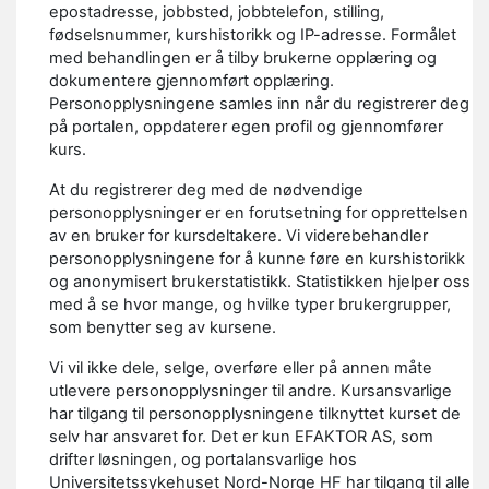
epostadresse, jobbsted, jobbtelefon, stilling,
fødselsnummer, kurshistorikk og IP-adresse. Formålet
med behandlingen er å tilby brukerne opplæring og
dokumentere gjennomført opplæring.
Personopplysningene samles inn når du registrerer deg
på portalen, oppdaterer egen profil og gjennomfører
kurs.
At du registrerer deg med de nødvendige
personopplysninger er en forutsetning for opprettelsen
av en bruker for kursdeltakere. Vi viderebehandler
personopplysningene for å kunne føre en kurshistorikk
og anonymisert brukerstatistikk. Statistikken hjelper oss
med å se hvor mange, og hvilke typer brukergrupper,
som benytter seg av kursene.
Vi vil ikke dele, selge, overføre eller på annen måte
utlevere personopplysninger til andre. Kursansvarlige
har tilgang til personopplysningene tilknyttet kurset de
selv har ansvaret for. Det er kun EFAKTOR AS, som
drifter løsningen, og portalansvarlige hos
Universitetssykehuset Nord-Norge HF har tilgang til alle