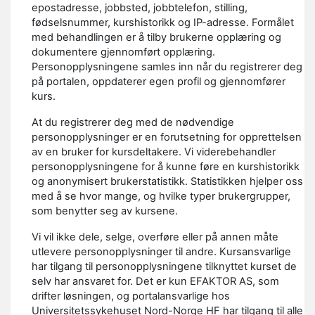
epostadresse, jobbsted, jobbtelefon, stilling,
fødselsnummer, kurshistorikk og IP-adresse. Formålet
med behandlingen er å tilby brukerne opplæring og
dokumentere gjennomført opplæring.
Personopplysningene samles inn når du registrerer deg
på portalen, oppdaterer egen profil og gjennomfører
kurs.
At du registrerer deg med de nødvendige
personopplysninger er en forutsetning for opprettelsen
av en bruker for kursdeltakere. Vi viderebehandler
personopplysningene for å kunne føre en kurshistorikk
og anonymisert brukerstatistikk. Statistikken hjelper oss
med å se hvor mange, og hvilke typer brukergrupper,
som benytter seg av kursene.
Vi vil ikke dele, selge, overføre eller på annen måte
utlevere personopplysninger til andre. Kursansvarlige
har tilgang til personopplysningene tilknyttet kurset de
selv har ansvaret for. Det er kun EFAKTOR AS, som
drifter løsningen, og portalansvarlige hos
Universitetssykehuset Nord-Norge HF har tilgang til alle