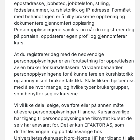
epostadresse, jobbsted, jobbtelefon, stilling,
fødselsnummer, kurshistorikk og IP-adresse. Formålet
med behandlingen er å tilby brukerne opplæring og
dokumentere gjennomført opplæring.
Personopplysningene samles inn når du registrerer deg
på portalen, oppdaterer egen profil og gjennomfører
kurs.
At du registrerer deg med de nødvendige
personopplysninger er en forutsetning for opprettelsen
av en bruker for kursdeltakere. Vi viderebehandler
personopplysningene for å kunne føre en kurshistorikk
og anonymisert brukerstatistikk. Statistikken hjelper oss
med å se hvor mange, og hvilke typer brukergrupper,
som benytter seg av kursene.
Vi vil ikke dele, selge, overføre eller på annen måte
utlevere personopplysninger til andre. Kursansvarlige
har tilgang til personopplysningene tilknyttet kurset de
selv har ansvaret for. Det er kun EFAKTOR AS, som
drifter løsningen, og portalansvarlige hos
Universitetssykehuset Nord-Norge HF har tilgang til alle