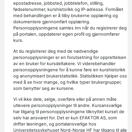
epostadresse, jobbsted, jobbtelefon, stilling,
fødselsnummer, kurshistorikk og IP-adresse. Formålet
med behandlingen er å tilby brukerne opplæring og
dokumentere gjennomført opplæring.
Personopplysningene samles inn når du registrerer deg
på portalen, oppdaterer egen profil og gjennomfører
kurs.
At du registrerer deg med de nødvendige
personopplysninger er en forutsetning for opprettelsen
av en bruker for kursdeltakere. Vi viderebehandler
personopplysningene for å kunne føre en kurshistorikk
og anonymisert brukerstatistikk. Statistikken hjelper oss
med å se hvor mange, og hvilke typer brukergrupper,
som benytter seg av kursene.
Vi vil ikke dele, selge, overføre eller på annen måte
utlevere personopplysninger til andre. Kursansvarlige
har tilgang til personopplysningene tilknyttet kurset de
selv har ansvaret for. Det er kun EFAKTOR AS, som
drifter løsningen, og portalansvarlige hos
Universitetssykehuset Nord-Norge HF har tilgang til alle