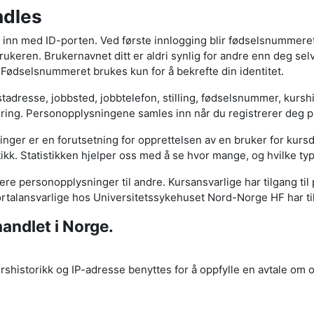
ndles
g inn med ID-porten. Ved første innlogging blir fødselsnummeret 
keren. Brukernavnet ditt er aldri synlig for andre enn deg se
ødselsnummeret brukes kun for å bekrefte din identitet.
adresse, jobbsted, jobbtelefon, stilling, fødselsnummer, kurshi
g. Personopplysningene samles inn når du registrerer deg på 
ger er en forutsetning for opprettelsen av en bruker for kurs
ikk. Statistikken hjelper oss med å se hvor mange, og hvilke t
evere personopplysninger til andre. Kursansvarlige har tilgang ti
ortalansvarlige hos Universitetssykehuset Nord-Norge HF har ti
andlet i Norge.
historikk og IP-adresse benyttes for å oppfylle en avtale om 