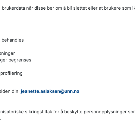
ukerdata når disse ber om å bli slettet eller at brukere som ikk
r behandles
ysninger
nger begrenses
 profilering
siden din,
jeanette.aslaksen@unn.no
ganisatoriske sikringstiltak for å beskytte personopplysninger s
.