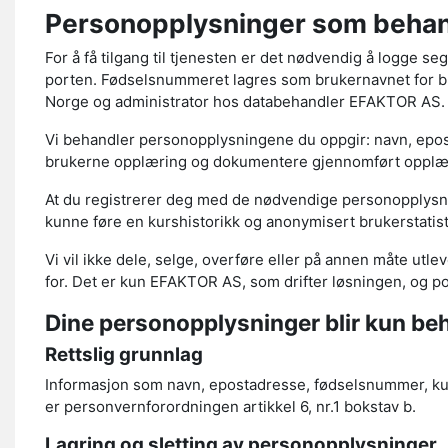
Personopplysninger som beha
For å få tilgang til tjenesten er det nødvendig å logge se
porten. Fødselsnummeret lagres som brukernavnet for bru
Norge og administrator hos databehandler EFAKTOR AS. F
Vi behandler personopplysningene du oppgir: navn, epost
brukerne opplæring og dokumentere gjennomført opplærin
At du registrerer deg med de nødvendige personopplysnin
kunne føre en kurshistorikk og anonymisert brukerstatist
Vi vil ikke dele, selge, overføre eller på annen måte utl
for. Det er kun EFAKTOR AS, som drifter løsningen, og p
Dine personopplysninger blir kun beh
Rettslig grunnlag
Informasjon som navn, epostadresse, fødselsnummer, kurs
er personvernforordningen artikkel 6, nr.1 bokstav b.
Lagring og sletting av personopplysninger