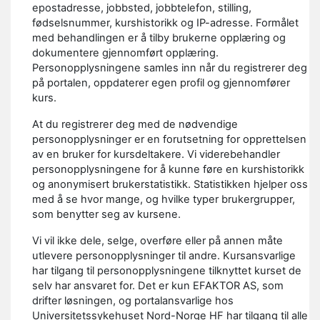
epostadresse, jobbsted, jobbtelefon, stilling,
fødselsnummer, kurshistorikk og IP-adresse. Formålet
med behandlingen er å tilby brukerne opplæring og
dokumentere gjennomført opplæring.
Personopplysningene samles inn når du registrerer deg
på portalen, oppdaterer egen profil og gjennomfører
kurs.
At du registrerer deg med de nødvendige
personopplysninger er en forutsetning for opprettelsen
av en bruker for kursdeltakere. Vi viderebehandler
personopplysningene for å kunne føre en kurshistorikk
og anonymisert brukerstatistikk. Statistikken hjelper oss
med å se hvor mange, og hvilke typer brukergrupper,
som benytter seg av kursene.
Vi vil ikke dele, selge, overføre eller på annen måte
utlevere personopplysninger til andre. Kursansvarlige
har tilgang til personopplysningene tilknyttet kurset de
selv har ansvaret for. Det er kun EFAKTOR AS, som
drifter løsningen, og portalansvarlige hos
Universitetssykehuset Nord-Norge HF har tilgang til alle